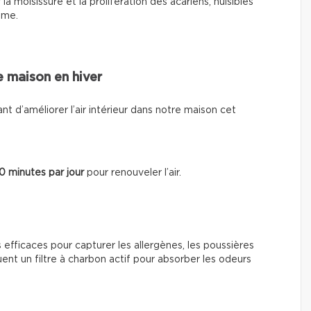
la moisissure et la prolifération des acariens, nuisibles
hme.
re maison en hiver
t d’améliorer l’air intérieur dans notre maison cet
10 minutes par jour
pour renouveler l’air.
 efficaces pour capturer les allergènes, les poussières
luent un filtre à charbon actif pour absorber les odeurs