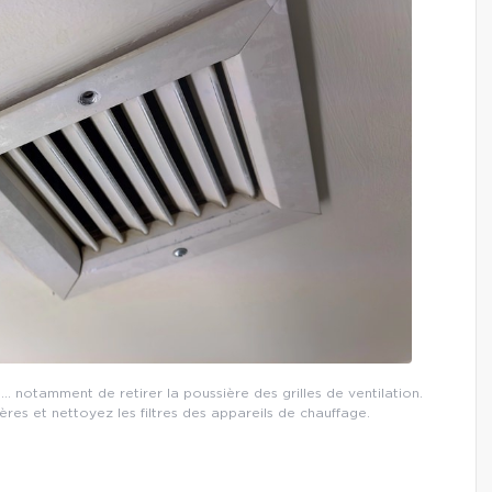
es… notamment de retirer la poussière des grilles de ventilation.
fères et nettoyez les filtres des appareils de chauffage.